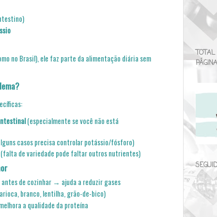
ntestino)
ssio
TOTAL
omo no Brasil), ele faz parte da alimentação diária sem
PÁGIN
blema?
cíficas:
ntestinal
(especialmente se você não está
lguns casos precisa controlar potássio/fósforo)
(falta de variedade pode faltar outros nutrientes)
SEGUI
hor
o antes de cozinhar → ajuda a reduzir gases
carioca, branco, lentilha, grão-de-bico)
elhora a qualidade da proteína