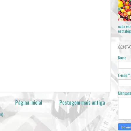
cada vez
estratégi
CONTA
Nome
E-mail
*
Mensag
Página inicial
Postagem mais antiga
om)