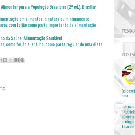
 Alimentar para a População Brasileira (2ª ed.)
. Brasília:
limentação em alimentos in natura ou minimamente
arroz com feijão
como parte importante da alimentação
PESQU
ana da Saúde
.
Alimentação Saudável
.
as, como feijão e lentilha, como parte regular de uma dieta
POSTA
:
io
(glicose
uma ...
nutriçã
Nutriçã
alimenta
protege
fase nat