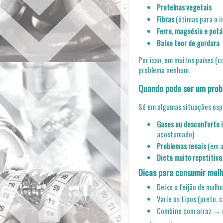
Proteínas vegetais
Fibras
(ótimas para o i
Ferro, magnésio e potá
Baixo teor de gordura
Por isso, em muitos países (c
problema nenhum.
Quando pode ser um pro
Só em algumas situações espe
Gases ou desconforto i
acostumado)
Problemas renais
(em a
Dieta muito repetitiva
Dicas para consumir mel
Deixe o feijão de molh
Varie os tipos (preto, 
Combine com arroz → m